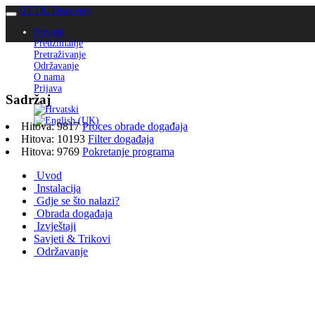
IIT DC Discovery
Novosti
Preuzimanje
Pretraživanje
Održavanje
O nama
Prijava
Sadržaj
Hitova: 9817
Proces obrade događaja
Hitova: 10193
Filter događaja
Hitova: 9769
Pokretanje programa
Uvod
Instalacija
Gdje se što nalazi?
Obrada događaja
Izvještaji
Savjeti & Trikovi
Održavanje