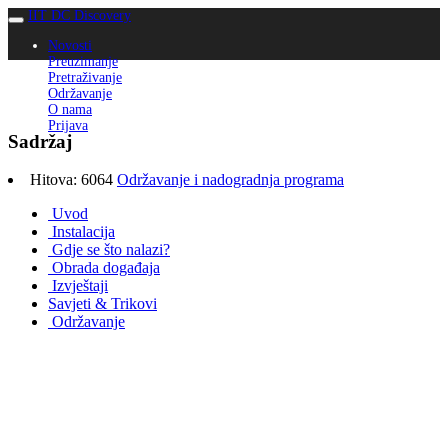
IIT DC Discovery
Novosti
Preuzimanje
Pretraživanje
Održavanje
O nama
Prijava
Sadržaj
Hitova: 6064
Održavanje i nadogradnja programa
Uvod
Instalacija
Gdje se što nalazi?
Obrada događaja
Izvještaji
Savjeti & Trikovi
Održavanje